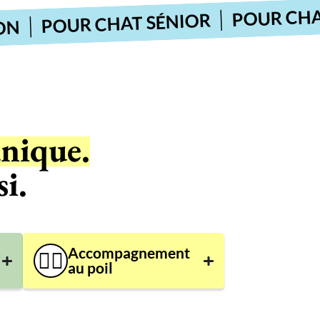
POUR CHAT ST
POUR CHAT SÉNIOR
unique.
i.
Accompagnement
👨‍⚕️
au poil