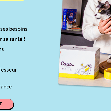
uettes chat
Pâtées chat
 ses besoins
r sa santé !
ms
ofesseur
rance
T