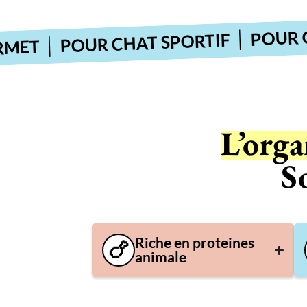
POUR CHAT
POUR CHAT SPORTIF
T
L’orga
S
Riche en proteines
🍗
animale