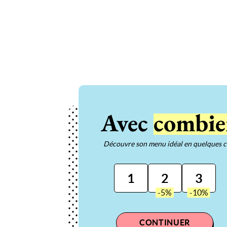
Avec
combie
Découvre son menu idéal en quelques cl
1
2
3
CONTINUER