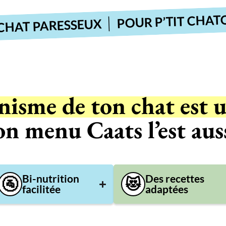
POUR P’TIT CHATON
 PARESSEUX
nisme de ton chat est 
on menu Caats l’est auss
Bi-nutrition
Des recettes
🚰
😻
facilitée
adaptées