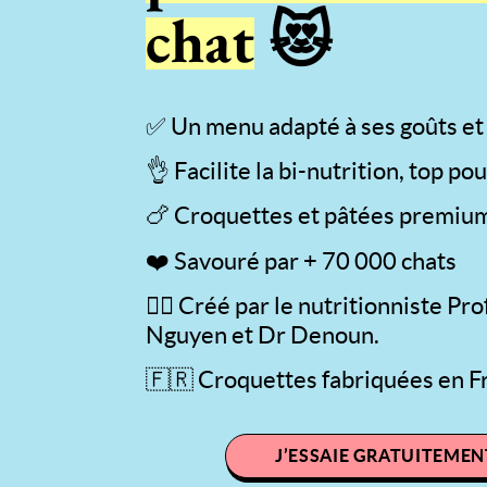
chat
😻
Son Menu Personnalisé
Croq
✅ Un menu adapté à ses goûts et
👌 Facilite la bi-nutrition, top pou
🍗 Croquettes et pâtées premiu
❤️ Savouré par + 70 000 chats
👨‍⚕️ Créé par le nutritionniste Pr
Nguyen et Dr Denoun.
🇫🇷 Croquettes fabriquées en F
J’ESSAIE GRATUITEMEN