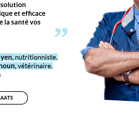
solution
e
que et efficace
e la santé vos
uyen,
nutritionniste.
noun,
vétérinaire.
s
CAATS