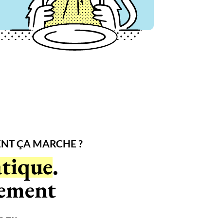
T ÇA MARCHE ?
tique
.
gement