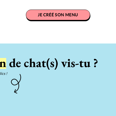
JE CRÉÉ SON MENU
n
de chat(s) vis-tu ?
ics !