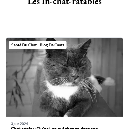
Les In-chat-ratables
Santé Du Chat - Blog De Caats
3 juin 2024
Chat sénior: Qu’est-ce qui change dans son