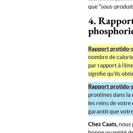
que “sous-produit
4. Rapport
phosphoriq
Rapport protido-c
nombre de calorie
par rapport à l’én
signifie qu’ils ob
Rapport protido-
protéines dans la
les reins de votre
garantit que votre
Chez Caats,
nous 
bonne quantité de 