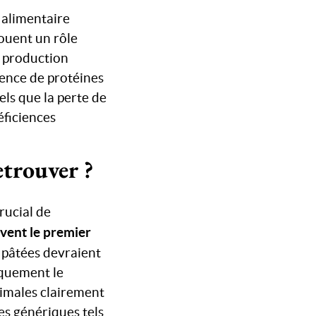
e alimentaire
ouent un rôle
a production
sence de protéines
els que la perte de
éficiences
etrouver ?
crucial de
uvent le premier
u pâtées devraient
iquement le
nimales clairement
es génériques tels