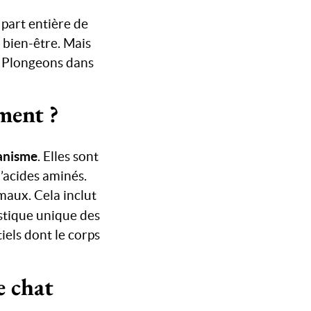
art entière de
 bien-être. Mais
 ? Plongeons dans
ement ?
ganisme
. Elles sont
’acides aminés.
maux. Cela inclut
istique unique des
iels dont le corps
e chat