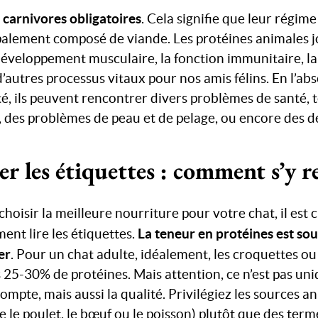
carnivores obligatoires
s
. Cela signifie que leur régim
ipalement composé de viande. Les protéines animales j
 développement musculaire, la fonction immunitaire, l
d’autres processus vitaux pour nos amis félins. En l’ab
é, ils peuvent rencontrer divers problèmes de santé, t
 des problèmes de peau et de pelage, ou encore des d
er les étiquettes : comment s’y r
 choisir la meilleure nourriture pour votre chat, il est 
La teneur en protéines est so
t lire les étiquettes.
er
. Pour un chat adulte, idéalement, les croquettes o
 25-30% de protéines. Mais attention, ce n’est pas un
mpte, mais aussi la qualité. Privilégiez les sources a
 le poulet, le bœuf ou le poisson) plutôt que des term