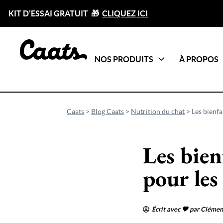
KIT D’ESSAI GRATUIT 🎁
CLIQUEZ ICI
NOS PRODUITS
À PROPOS
Catégories
Tout voir
Caats
>
Blog Caats
>
Nutrition du chat
>
Les bienfa
Les bien
pour les
Écrit avec 🖤 par Clémen