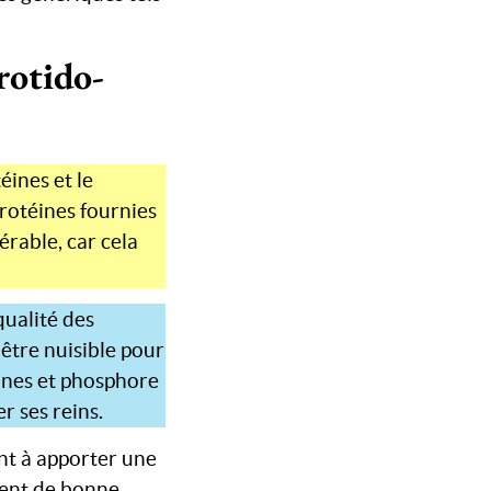
rotido-
éines et le
rotéines fournies
érable, car cela
qualité des
être nuisible pour
éines et phosphore
r ses reins.
nt à apporter une
oient de bonne