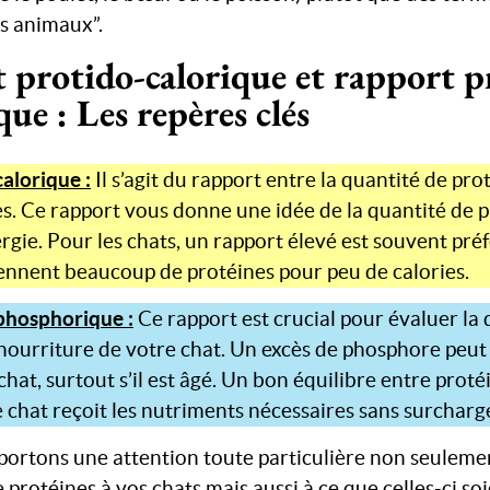
s animaux”.
 protido-calorique et rapport p
ue : Les repères clés
alorique :
Il s’agit du rapport entre la quantité de prot
s. Ce rapport vous donne une idée de la quantité de p
ergie. Pour les chats, un rapport élevé est souvent préf
tiennent beaucoup de protéines pour peu de calories.
phosphorique :
Ce rapport est crucial pour évaluer la 
 nourriture de votre chat. Un excès de phosphore peut 
 chat, surtout s’il est âgé. Un bon équilibre entre prot
 chat reçoit les nutriments nécessaires sans surcharge
portons une attention toute particulière non seuleme
protéines à vos chats mais aussi à ce que celles-ci s