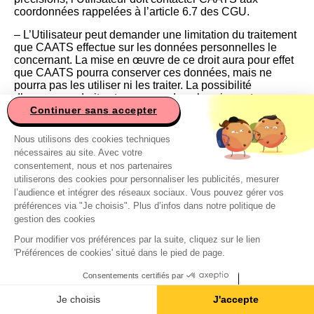
coordonnées rappelées à l’article 6.7 des CGU.
– L’Utilisateur peut demander une limitation du traitement
que CAATS effectue sur les données personnelles le
concernant. La mise en œuvre de ce droit aura pour effet
que CAATS pourra conserver ces données, mais ne
pourra pas les utiliser ni les traiter. La possibilité
d’exercer ce droit est reconnue dans les circonstances
suivantes
Continuer sans accepter
Ce site utilise des cookies
: si l’exactitude des données personnelles est contestée
par l’Utilisateur, pendant une durée permettant à CAATS
Nous utilisons des cookies techniques
de vérifier l’exactitude de ces données ;
nécessaires au site. Avec votre
o si le traitement est illicite et que l’Utilisateur s’oppose à
consentement, nous et nos partenaires
leur effacement et exige à la place la limitation de leur
utiliserons des cookies pour personnaliser les publicités, mesurer
utilisation ;
l’audience et intégrer des réseaux sociaux. Vous pouvez gérer vos
o si CAATS n’a plus besoin des données personnelles
préférences via "Je choisis". Plus d’infos dans notre politique de
aux fins du traitement mais que celles-ci sont encore
gestion des cookies
nécessaires à l’Utilisateur pour la constatation, l’exercice
ou la défense de droits en justice;
Pour modifier vos préférences par la suite, cliquez sur le lien
o si l’Utilisateur s’est opposé au traitement fondé sur les
'Préférences de cookies' situé dans le pied de page.
intérêts légitimes poursuivis par CAATS pendant la
vérification portant sur le point de savoir si les motifs
Consentements certifiés par
légitimes poursuivis par CAATS prévalent sur les siens.
Je choisis
J'accepte
Pour exercer son droit à limitation du traitement ou