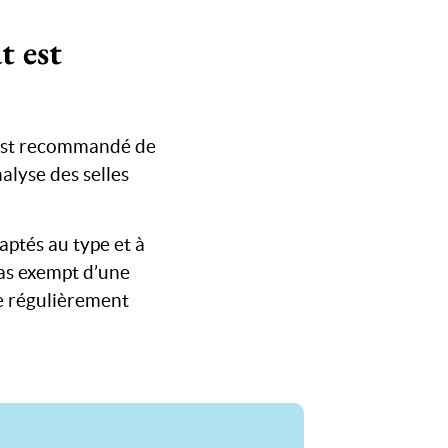
t est
l est recommandé de
lyse des selles
ptés au type et à
 pas exempt d’une
re régulièrement