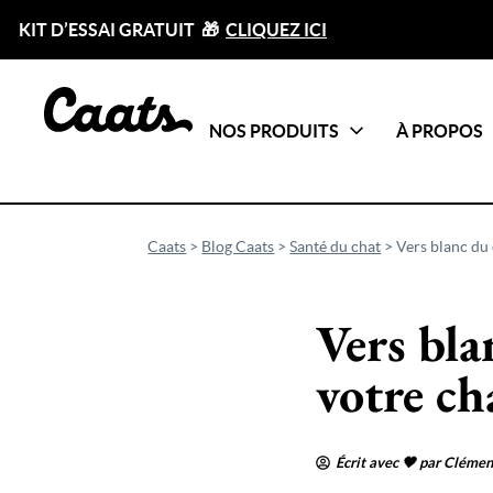
KIT D’ESSAI GRATUIT 🎁
CLIQUEZ ICI
NOS PRODUITS
À PROPOS
Catégories
Tout voir
Caats
>
Blog Caats
>
Santé du chat
>
Vers blanc du 
Vers bla
votre ch
Écrit avec 🖤 par Clémen