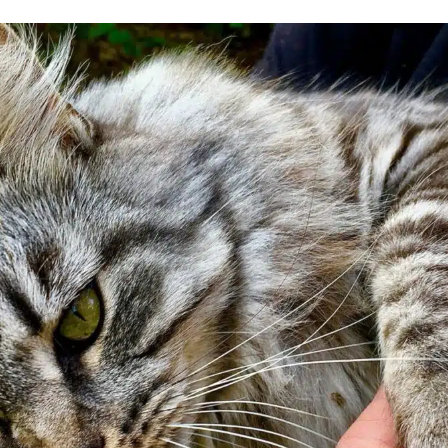
uettes chat
Pâtées chat