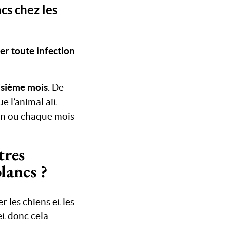
cs chez les
er toute infection
isième mois
. De
ue l’animal ait
r an ou chaque mois
tres
lancs ?
 les chiens et les
et donc cela