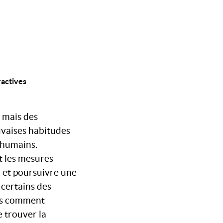
ractives
 mais des
uvaises habitudes
s humains.
 les mesures
 et poursuivre une
 certains des
ns comment
 trouver la