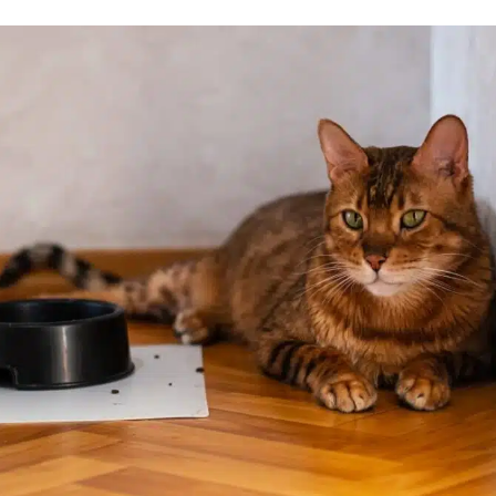
uettes chat
Pâtées chat