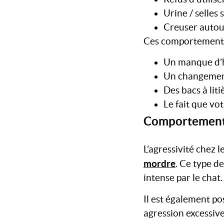
Urine / selles 
Creuser autour
Ces comportements 
Un manque d’hy
Un changement 
Des bacs à liti
Le fait que vot
Comportements 
L’agressivité chez 
mordre
. Ce type d
intense par le chat.
Il est également pos
agression excessive