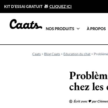
KIT D’ESSAI GRATUIT 🎁
CLIQUEZ ICI
NOS PRODUITS
À PROPOS
Catégories
Tout voir
Caats
>
Blog Caats
>
Education du chat
>
Problème
Problèm
chez les
Écrit avec 🖤 par Clémen