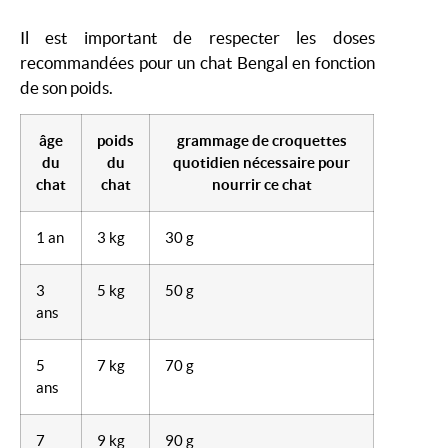
Il est important de respecter les doses
recommandées pour un chat Bengal en fonction
de son poids.
âge
poids
grammage de croquettes
du
du
quotidien nécessaire pour
chat
chat
nourrir ce chat
1 an
3 kg
30 g
3
5 kg
50 g
ans
5
7 kg
70 g
ans
7
9 kg
90 g