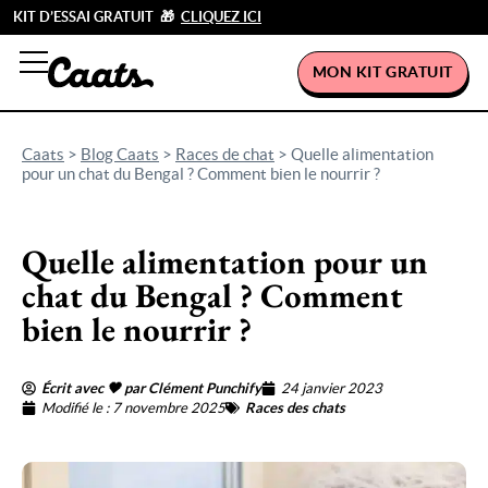
KIT D’ESSAI GRATUIT 🎁
CLIQUEZ ICI
MON KIT GRATUIT
Caats
>
Blog Caats
>
Races de chat
>
Quelle alimentation
pour un chat du Bengal ? Comment bien le nourrir ?
Quelle alimentation pour un
chat du Bengal ? Comment
bien le nourrir ?
Écrit avec 🖤 par Clément Punchify
24 janvier 2023
Modifié le : 7 novembre 2025
Races des chats