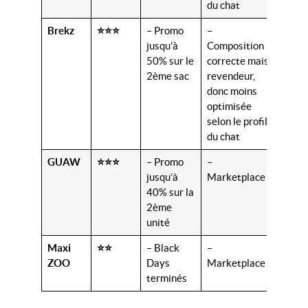
du chat
Brekz
⭐⭐⭐
– Promo
–
≈10
jusqu’à
Composition
€/kg
50% sur le
correcte mais
2ème sac
revendeur,
donc moins
optimisée
selon le profil
du chat
GUAW
⭐⭐⭐
– Promo
–
≈11
jusqu’à
Marketplace
€/kg
40% sur la
2ème
unité
Maxi
⭐⭐
– Black
–
≈15
ZOO
Days
Marketplace
€/kg
terminés