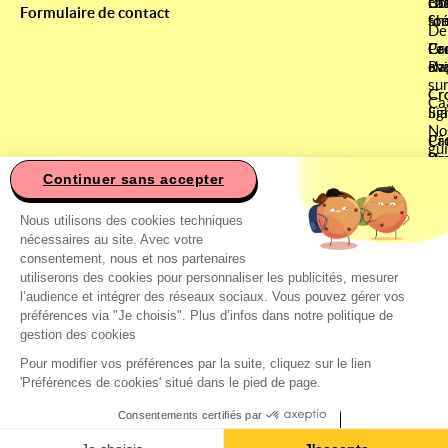
La
Co
ch
Bri
Formulaire de contact
fo
sté
Sh
De
Le
Pa
Cr
Cr
av
cha
Ra
su
Cr
Cr
Ca
lig
Si
No
Pâ
Cr
gu
ch
Be
Co
Continuer sans accepter
Cr
Ce site utilise des cookies
Pr
Sa
&
Nous utilisons des cookies techniques
Bi
Ré
nécessaires au site. Avec votre
Cr
Ré
consentement, nous et nos partenaires
Si
Ét
utiliserons des cookies pour personnaliser les publicités, mesurer
&
l’audience et intégrer des réseaux sociaux. Vous pouvez gérer vos
Di
préférences via "Je choisis". Plus d’infos dans notre politique de
gestion des cookies
Ca
de
Pour modifier vos préférences par la suite, cliquez sur le lien
'Préférences de cookies' situé dans le pied de page.
Consentements certifiés par
CGV
CGU
Mentions légales
Blog
Programme de fid
Les Experts Caats