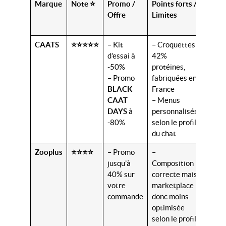
Marque
Note ⭐
Promo /
Points forts /
Prix/
Offre
Limites
après
prom
CAATS
⭐⭐⭐⭐⭐
– Kit
– Croquettes
3,9
d’essai à
42%
€/kg
-50%
protéines,
– Promo
fabriquées en
BLACK
France
CAAT
– Menus
DAYS
à
personnalisés
-80%
selon le profil
du chat
Zooplus
⭐⭐⭐⭐
– Promo
–
≈10
jusqu’à
Composition
€/kg
40% sur
correcte mais
votre
marketplace
commande
donc moins
optimisée
selon le profil