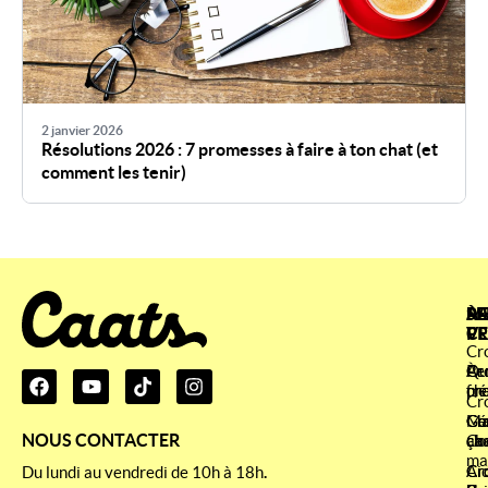
2 janvier 2026
Résolutions 2026 : 7 promesses à faire à ton chat (et
comment les tenir)
À
SE
ME
RA
P
CL
VE
Cr
À
Qu
Cr
Pe
pr
fr
ch
Cr
Co
Gé
Cr
Ma
NOUS CONTACTER
ça
ab
ch
Co
ma
Ai
Cr
Cr
Du lundi au vendredi de 10h à 18h
.