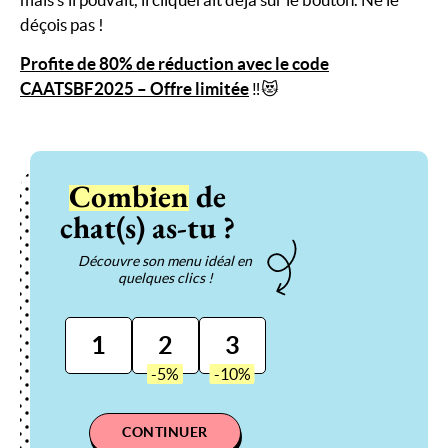
déçois pas !
Profite de 80% de réduction avec le code
CAATSBF2025 – Offre limitée
‼️😻
Combien
de
chat(s) as-tu ?
Découvre son menu idéal en
quelques clics !
1
2
3
CONTINUER