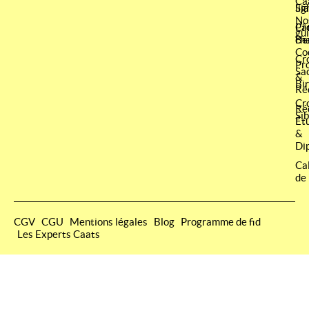
Ca
lig
Si
No
Pâ
Cr
gu
ch
Be
Co
Cr
Pr
Sa
&
Bi
Ré
Cr
Ré
Si
Ét
&
Di
Ca
de
CGV
CGU
Mentions légales
Blog
Programme de fid
Les Experts Caats