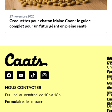
27 novembre 2025
Croquettes pour chaton Maine Coon : le guide
complet pour un futur géant en pleine santé
À
SE
ME
RA
P
CL
VE
Cr
À
Qu
Cr
Pe
pr
fr
ch
Cr
Co
Gé
Cr
Ma
NOUS CONTACTER
ça
ab
ch
Co
ma
Ai
Cr
Cr
Du lundi au vendredi de 10h à 18h
.
La
Co
ch
Bri
Formulaire de contact
fo
sté
Sh
De
Le
Pa
Cr
Cr