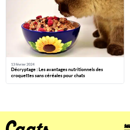
13 février 2024
Décryptage : Les avantages nutritionnels des
croquettes sans céréales pour chats
À
SE
ME
RA