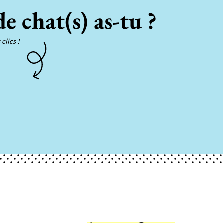
e chat(s) as-tu ?
clics !