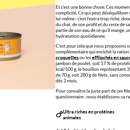
uettes chat
Pâtées chat
Et c’est une bonne chose. Ces momen
complicité. Ce qui peut déséquilibrer 
lui-même : c’est l’extra trop riche, d
du chat, de son profil et du reste de s
partie de son eau de ce qu’il mange, u
hydratation quotidienne.
C’est pour cela que nous proposons ces
complémentaire qui enrichit la ratio
croquettes
ou les
effilochés en sauc
jambon de poulet, soit 17 % de protéi
kcal/100 g, le bouillon représentant 3
de 70 g, soit 280 g de filets, sans cons
dès 2 mois.
Pour connaître la juste part de ces fi
questionnaire : nous établissons sa r
Ultra riches en protéines
🍗
animales