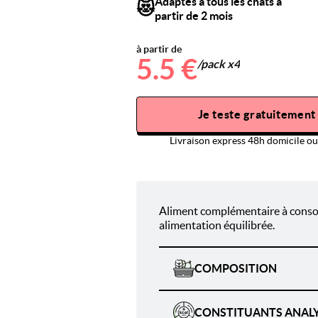
Adaptés à tous les chats à
😻
partir de 2 mois
à partir de
5.5 €
/pack x4
Je teste gratuitement
Livraison express 48h domicile ou 
Aliment complémentaire à cons
alimentation équilibrée.
COMPOSITION
CONSTITUANTS ANAL