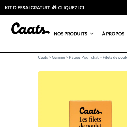
KIT D’ESSAI GRATUIT 🎁
CLIQUEZ ICI
NOS PRODUITS
À PROPOS
Catégories
Tout voir
Caats
>
Gamme
>
Pâtées Pour chat
>
Filets de poul