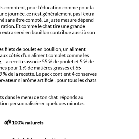
Nos petits extras pour lui
ts comptent, pour l’éducation comme pour la
une journée, ce n’est généralement pas l’extra
onné sans être compté. La juste mesure dépend
a ration. Et comme le chat tire une grande
n extra servi en bouillon contribue aussi à son
 filets de poulet en bouillon, un aliment
n aux côtés d’un aliment complet comme les
e
. La recette associe 55 % de poulet et 5 % de
nes pour 1 % de matières grasses et 65
9 % de la recette. Le pack contient 4 conserves
ervateur ni arôme artificiel, pour tous les chats
lets dans le menu de ton chat, réponds au
ation personnalisée en quelques minutes.
🌱
100% naturels