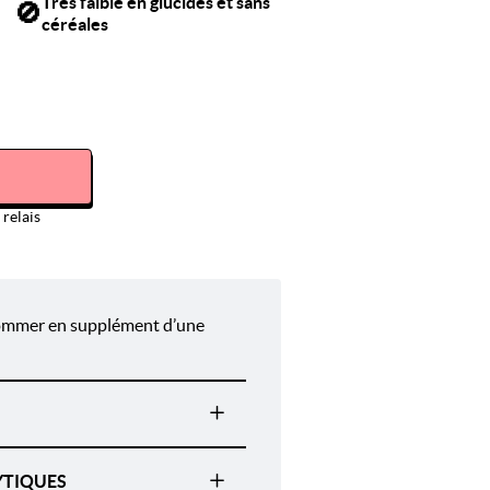
Très faible en glucides et sans
🚫
céréales
relais
ommer en supplément d’une
YTIQUES