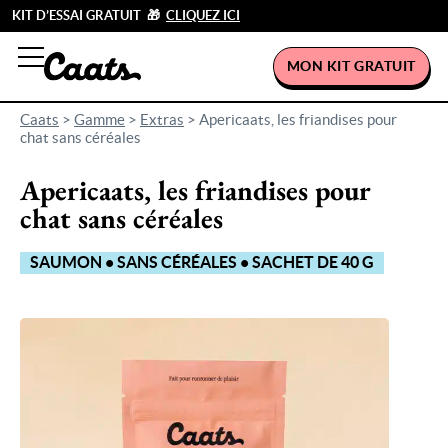
KIT D’ESSAI GRATUIT 🎁
CLIQUEZ ICI
MON KIT GRATUIT
Caats
>
Gamme
>
Extras
>
Apericaats, les friandises pour
chat sans céréales
Apericaats, les friandises pour
chat sans céréales
SAUMON • SANS CÉRÉALES • SACHET DE 40 G