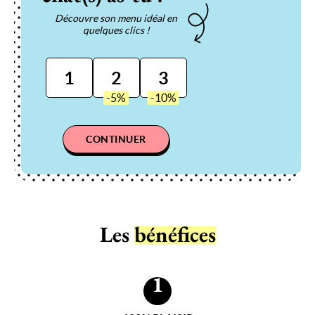
Découvre son menu idéal en
quelques clics !
1
2
3
CONTINUER
Les
bénéfices
1