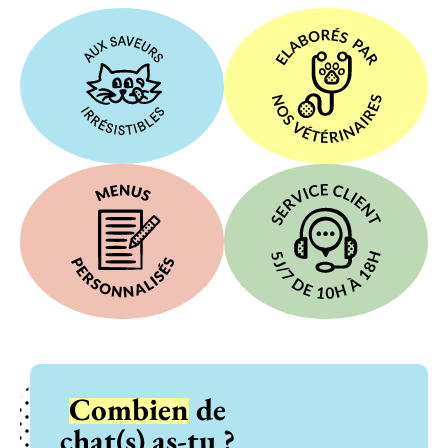
Combien
de
chat(s) as-tu ?