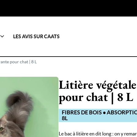
LES AVIS SUR CAATS
ante pour chat | 8 L
Litière végétal
pour chat | 8 L
FIBRES DE BOIS • ABSORPTI
8L
Le bac à litière en dit long : on y re