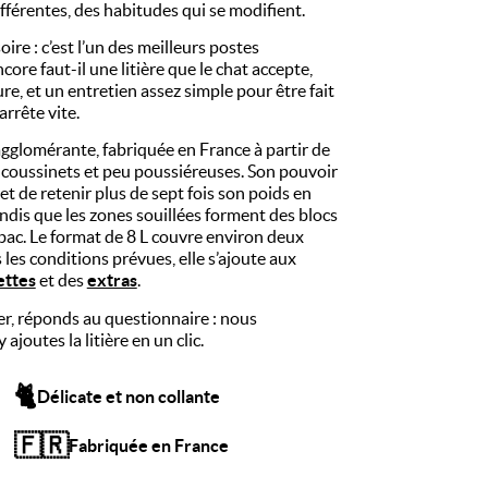
Nos petits extras pour lui
fférentes, des habitudes qui se modifient.
ire : c’est l’un des meilleurs postes
core faut-il une litière que le chat accepte,
e, et un entretien assez simple pour être fait
arrête vite.
 agglomérante, fabriquée en France à partir de
s coussinets et peu poussiéreuses. Son pouvoir
t de retenir plus de sept fois son poids en
tandis que les zones souillées forment des blocs
 bac. Le format de 8 L couvre environ deux
es conditions prévues, elle s’ajoute aux
ettes
et des
extras
.
er, réponds au questionnaire : nous
joutes la litière en un clic.
🐈
Délicate et non collante
🇫🇷
Fabriquée en France