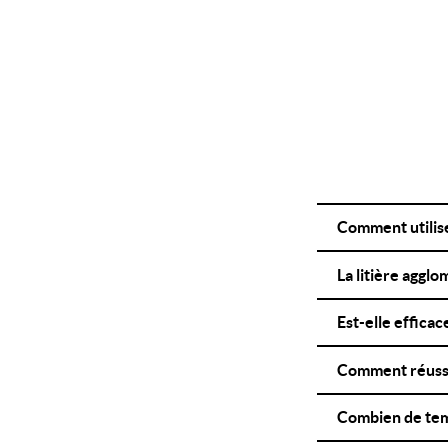
Comment utilise
La litière agglo
Est-elle efficac
Comment réussir 
Combien de temp