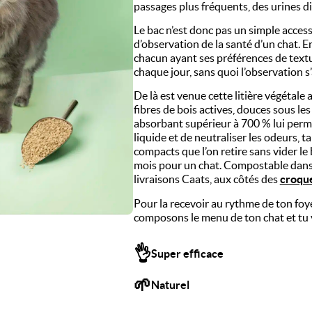
uettes chat
Pâtées chat
passages plus fréquents, des urines di
Le bac n’est donc pas un simple accesso
d’observation de la santé d’un chat. En
chacun ayant ses préférences de textur
chaque jour, sans quoi l’observation s’
De là est venue cette litière végétale
fibres de bois actives, douces sous le
absorbant supérieur à 700 % lui perme
liquide et de neutraliser les odeurs, 
compacts que l’on retire sans vider le
mois pour un chat. Compostable dans l
livraisons Caats, aux côtés des
croqu
Pour la recevoir au rythme de ton foy
composons le menu de ton chat et tu y a
👌
Super efficace
🌱
Naturel