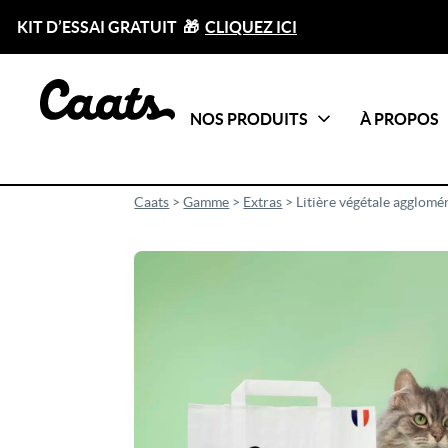
KIT D’ESSAI GRATUIT 🎁
CLIQUEZ ICI
NOS PRODUITS
À PROPOS
Catégories
Tout voir
Caats
>
Gamme
>
Extras
>
Litière végétale agglomér