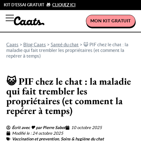
KIT D’ESSAI GRATUIT 🎁
CLIQUEZ ICI
MON KIT GRATUIT
Caats
>
Blog Caats
>
Santé du chat
>
😺 PIF chez le chat : la
maladie qui fait trembler les propriétaires (et comment la
repérer à temps)
😺 PIF chez le chat : la maladie
qui fait trembler les
propriétaires (et comment la
repérer à temps)
Écrit avec 🖤 par Pierre Sabot
10 octobre 2025
Modifié le : 24 octobre 2025
Vaccination et prevention
,
Soins & hygiène du chat