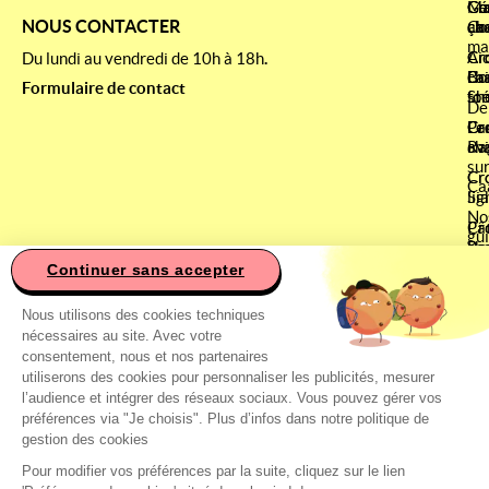
Co
Gé
Cr
Ma
NOUS CONTACTER
ça
ab
ch
Co
ma
Ai
Cr
Cr
Du lundi au vendredi de 10h à 18h
.
La
Co
ch
Bri
Formulaire de contact
fo
sté
Sh
De
Le
Pa
Cr
Cr
av
cha
Ra
su
Cr
Cr
Ca
lig
Si
No
Pâ
Cr
gu
ch
Be
Co
Continuer sans accepter
Cr
Ce site utilise des cookies
Pr
Sa
&
Nous utilisons des cookies techniques
Bi
Ré
nécessaires au site. Avec votre
Cr
Ré
consentement, nous et nos partenaires
Si
Ét
utiliserons des cookies pour personnaliser les publicités, mesurer
&
l’audience et intégrer des réseaux sociaux. Vous pouvez gérer vos
Di
préférences via "Je choisis". Plus d’infos dans notre politique de
gestion des cookies
Ca
de
Pour modifier vos préférences par la suite, cliquez sur le lien