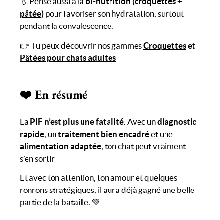
💧 Pense aussi à la
bi-nutrition
(croquettes +
pâtée)
pour favoriser son hydratation, surtout
pendant la convalescence.
👉 Tu peux découvrir nos gammes
Croquettes
et
Pâtées pour chats adultes
❤️ En résumé
La
PIF n’est plus une fatalité
. Avec un
diagnostic
rapide
, un
traitement bien encadré
et une
alimentation adaptée
, ton chat peut vraiment
s’en sortir.
Et avec ton attention, ton amour et quelques
ronrons stratégiques, il aura déjà gagné une belle
partie de la bataille. 💚