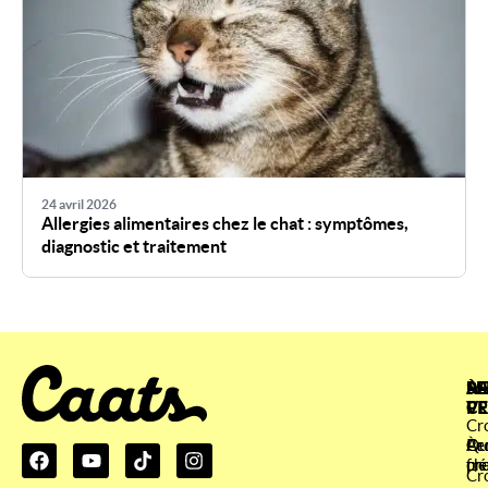
24 avril 2026
Allergies alimentaires chez le chat : symptômes,
diagnostic et traitement
À
SE
ME
RA
P
CL
VE
Cr
À
Qu
Cr
Pe
pr
fr
ch
Cr