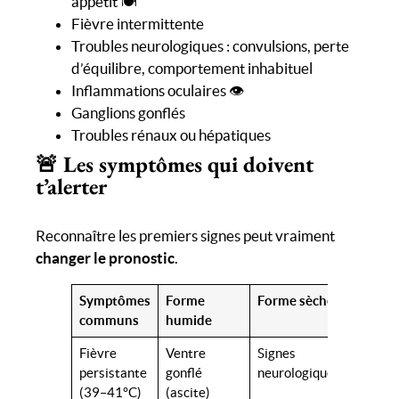
appétit 🍽️
Fièvre intermittente
Troubles neurologiques : convulsions, perte
d’équilibre, comportement inhabituel
Inflammations oculaires 👁️
Ganglions gonflés
Troubles rénaux ou hépatiques
🚨 Les symptômes qui doivent
t’alerter
Reconnaître les premiers signes peut vraiment
changer le pronostic
.
Symptômes
Forme
Forme sèche
communs
humide
Fièvre
Ventre
Signes
persistante
gonflé
neurologiques
(39–41°C)
(ascite)