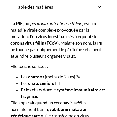
Table des matières
La
PIF
, ou
péritonite infectieuse féline
, est une
maladie virale complexe provoquée par la
mutation d’un virus intestinal très fréquent : le
coronavirus félin (FCoV)
. Malgré son nom, la PIF
ne touche pas uniquement le péritoine : elle peut
atteindre plusieurs organes vitaux.
Elle touche surtout :
Les
chatons
(moins de 2 ans) 🐾
Les
chats seniors
🐱‍👓
Et les chats dont le
système immunitaire est
fragilisé
.
Elle apparaît quand un coronavirus félin,
normalement bénin,
subit une mutation
génétique rare
qui le transforme en virus