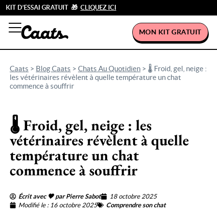
KIT D’ESSAI GRATUIT 🎁
CLIQUEZ ICI
MON KIT GRATUIT
Caats
>
Blog Caats
>
Chats Au Quotidien
>
🌡️ Froid, gel, neige :
les vétérinaires révèlent à quelle température un chat
commence à souffrir
🌡️ Froid, gel, neige : les
vétérinaires révèlent à quelle
température un chat
commence à souffrir
Écrit avec 🖤 par Pierre Sabot
18 octobre 2025
Modifié le : 16 octobre 2025
Comprendre son chat