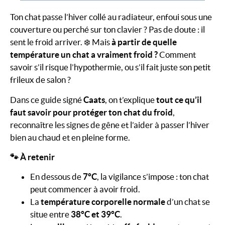
Ton chat passe l’hiver collé au radiateur, enfoui sous une
couverture ou perché sur ton clavier ? Pas de doute : il
sent le froid arriver. ❄️ Mais
à partir de quelle
température un chat a vraiment froid ?
Comment
savoir s’il risque l’hypothermie, ou s’il fait juste son petit
frileux de salon ?
Dans ce guide signé
Caats
, on t’explique
tout ce qu’il
faut savoir pour protéger ton chat du froid
,
reconnaître les signes de gêne et l’aider à passer l’hiver
bien au chaud et en pleine forme.
🐾 À retenir
En dessous de
7°C
, la vigilance s’impose : ton chat
peut commencer à avoir froid.
La
température corporelle normale
d’un chat se
situe entre
38°C et 39°C
.