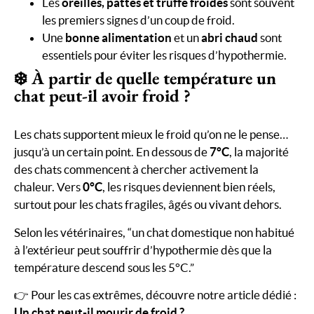
Les
oreilles, pattes et truffe froides
sont souvent
les premiers signes d’un coup de froid.
Une
bonne alimentation
et un
abri chaud
sont
essentiels pour éviter les risques d’hypothermie.
❄️
À partir de quelle température un
chat peut-il avoir froid ?
Les chats supportent mieux le froid qu’on ne le pense…
jusqu’à un certain point. En dessous de
7°C
, la majorité
des chats commencent à chercher activement la
chaleur. Vers
0°C
, les risques deviennent bien réels,
surtout pour les chats fragiles, âgés ou vivant dehors.
Selon les vétérinaires, “un chat domestique non habitué
à l’extérieur peut souffrir d’hypothermie dès que la
température descend sous les 5°C.”
👉 Pour les cas extrêmes, découvre notre article dédié :
Un chat peut-il mourir de froid ?