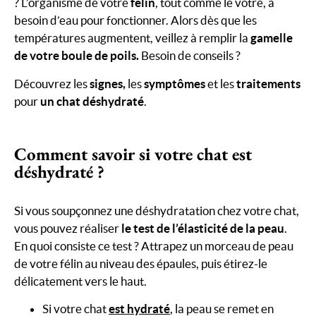
? L’organisme de votre
félin
, tout comme le vôtre, a
besoin d’eau pour fonctionner. Alors dès que les
températures augmentent, veillez à remplir la
gamelle
de votre boule de poils.
Besoin de conseils ?
Découvrez les
signes,
les
symptômes
et les
traitements
pour
un chat déshydraté
.
Comment savoir si votre chat est
déshydraté ?
Si vous soupçonnez une déshydratation chez votre chat,
vous pouvez réaliser
le test de l’élasticité de la peau
.
En quoi consiste ce test ? Attrapez un morceau de peau
de votre félin au niveau des épaules, puis étirez-le
délicatement vers le haut.
Si votre chat
est hydraté
, la peau se remet en