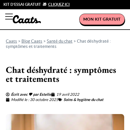
KIT D’ESSAI GRATUIT 🎁
CLIQUEZ ICI
MON KIT GRATUIT
Caats
>
Blog Caats
>
Santé du chat
>
Chat déshydraté :
symptômes et traitements
Chat déshydraté : symptômes
et traitements
Écrit avec 🖤 par Estelle
19 avril 2022
Modifié le : 30 octobre 2025
Soins & hygiène du chat