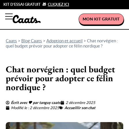
KIT D’ESSAI GRATUIT 🎁
CLIQUEZ ICI
MON KIT GRATUIT
Caats
>
Blog Caats
>
Adoption et accueil
>
Chat norvégien :
quel budget prévoir pour adopter ce félin nordique ?
Chat norvégien : quel budget
prévoir pour adopter ce félin
nordique ?
Écrit avec 🖤 par tanguy caats
2 décembre 2025
Modifié le : 2 décembre 2025
Accueillir son chat