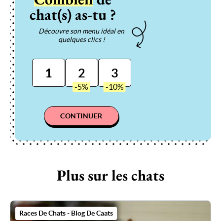
chat(s) as-tu ?
Découvre son menu idéal en
quelques clics !
1
2
3
CONTINUER
Plus sur les chats
Races De Chats - Blog De Caats