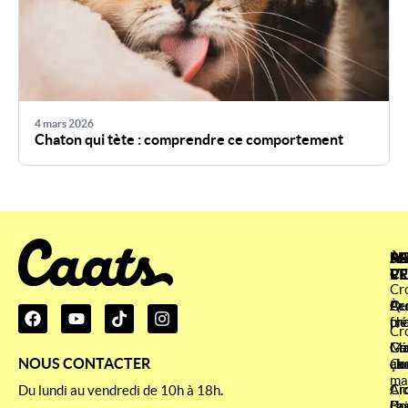
4 mars 2026
Chaton qui tète : comprendre ce comportement
À
SE
ME
RA
P
CL
VE
Cr
À
Qu
Cr
Pe
pr
fr
ch
Cr
Co
Gé
Cr
Ma
NOUS CONTACTER
ça
ab
ch
Co
ma
Ai
Cr
Cr
Du lundi au vendredi de 10h à 18h
.
La
Co
ch
Bri