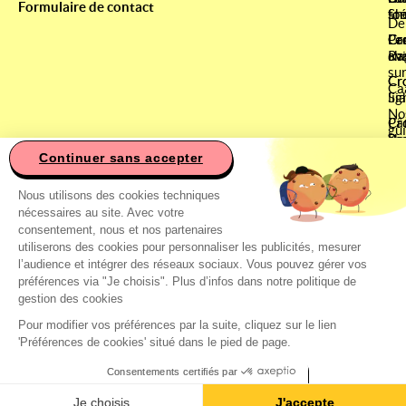
Formulaire de contact
fo
sté
Sh
De
Le
Pa
Cr
Cr
av
cha
Ra
su
Cr
Cr
Ca
lig
Si
No
Pâ
Cr
gu
ch
Be
Co
Continuer sans accepter
Cr
Ce site utilise des cookies
Pr
Sa
&
Nous utilisons des cookies techniques
Bi
Ré
nécessaires au site. Avec votre
Cr
Ré
consentement, nous et nos partenaires
Si
Ét
utiliserons des cookies pour personnaliser les publicités, mesurer
&
l’audience et intégrer des réseaux sociaux. Vous pouvez gérer vos
Di
préférences via "Je choisis". Plus d’infos dans notre politique de
gestion des cookies
Ca
de
Pour modifier vos préférences par la suite, cliquez sur le lien
'Préférences de cookies' situé dans le pied de page.
Consentements certifiés par
CGV
CGU
Mentions légales
Blog
Programme de fid
Les Experts Caats
Je choisis
J'accepte