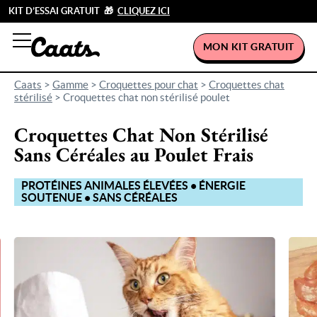
KIT D’ESSAI GRATUIT 🎁
CLIQUEZ ICI
MON KIT GRATUIT
Caats
>
Gamme
>
Croquettes pour chat
>
Croquettes chat
stérilisé
>
Croquettes chat non stérilisé poulet
Croquettes Chat Non Stérilisé
Sans Céréales au Poulet Frais
PROTÉINES ANIMALES ÉLEVÉES • ÉNERGIE
SOUTENUE • SANS CÉRÉALES