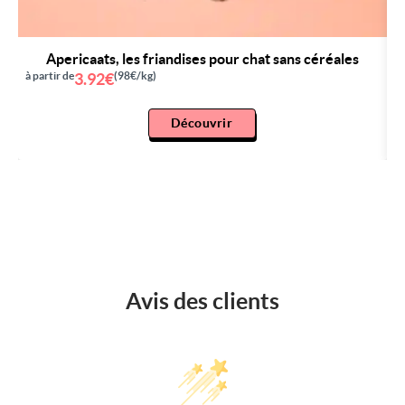
Apericaats, les friandises pour chat sans céréales
à partir de
3.92€
(98€/kg)
à 
Découvrir
Avis des clients