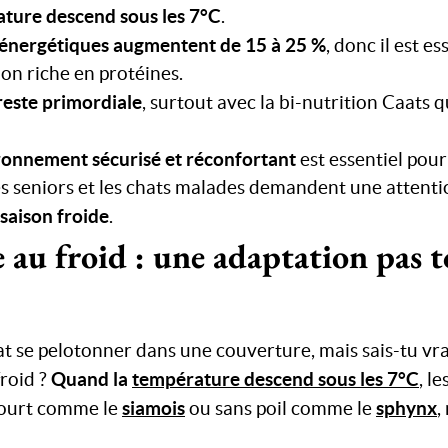
ature descend sous les 7°C
.
 énergétiques augmentent de 15 à 25 %
, donc il est es
on riche en protéines.
reste primordiale
, surtout avec la bi-nutrition Caats 
ronnement sécurisé et réconfortant
est essentiel pour
es seniors et les chats malades demandent une attenti
saison froide
.
e au froid : une adaptation pas 
at se pelotonner dans une couverture, mais sais-tu v
Quand la
température descend sous les 7°C
froid ?
, l
siamois
sphynx
court comme le
ou sans poil comme le
,