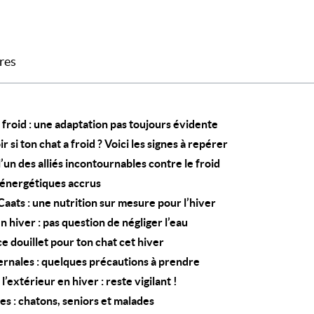
res
 froid : une adaptation pas toujours évidente
si ton chat a froid ? Voici les signes à repérer
l’un des alliés incontournables contre le froid
 énergétiques accrus
Caats : une nutrition sur mesure pour l’hiver
n hiver : pas question de négliger l’eau
e douillet pour ton chat cet hiver
vernales : quelques précautions à prendre
l’extérieur en hiver : reste vigilant !
les : chatons, seniors et malades