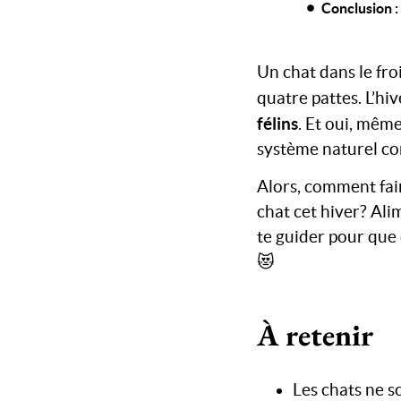
Conclusion :
Un chat dans le fro
quatre pattes. L’hi
félins
. Et oui, même
système naturel con
Alors, comment fair
chat cet hiver? Ali
te guider pour que 
😻
À retenir
Les chats ne s