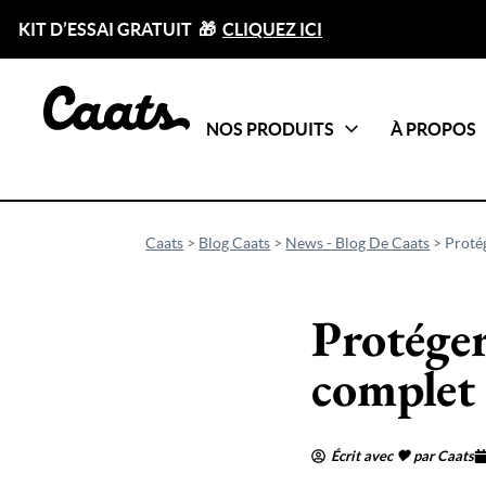
KIT D’ESSAI GRATUIT 🎁
CLIQUEZ ICI
NOS PRODUITS
À PROPOS
Catégories
Tout voir
Caats
>
Blog Caats
>
News - Blog De Caats
>
Protég
Protéger
complet 
Écrit avec 🖤 par Caats