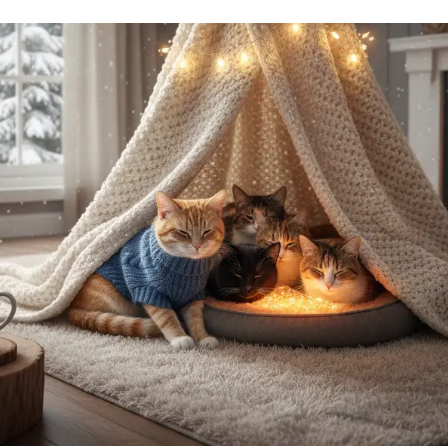
uettes chat
Pâtées chat