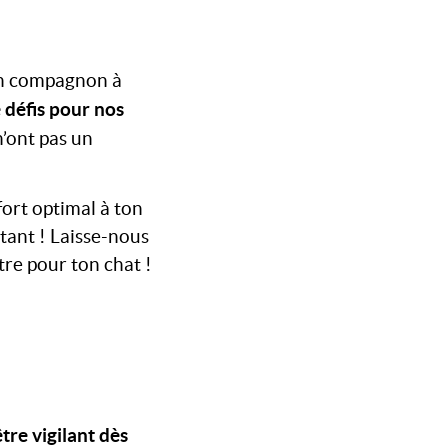
ton compagnon à
e défis pour nos
n’ont pas un
fort optimal à ton
tant ! Laisse-nous
re pour ton chat !
être vigilant dès