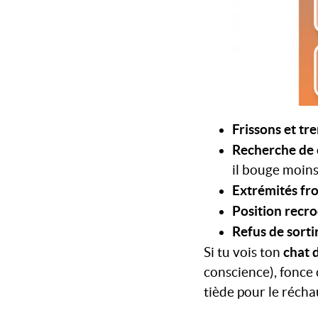
Frissons et t
Recherche de 
il bouge moin
Extrémités fr
Position recro
Refus de sorti
chat 
Si tu vois ton
conscience), fonce 
tiède pour le récha