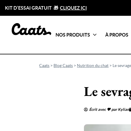
KIT D’ESSAI GRATUIT 🎁
CLIQUEZ ICI
NOS PRODUITS
À PROPOS
Catégories
Tout voir
Caats
>
Blog Caats
>
Nutrition du chat
>
Le sevrag
Le sevra
Écrit avec 🖤 par Kylian