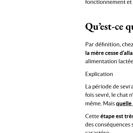
fonctionnement et 
Qu’est-ce q
Par définition, che
la mère cesse d’all
alimentation lacté
Explication
La période de sevra
fois sevré, le chat 
quelle
même. Mais
étape est tr
Cette
des conséquences su
caractère.