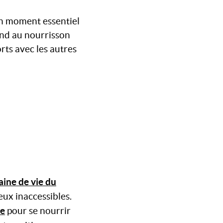
un moment essentiel
end au nourrisson
orts avec les autres
ine de vie du
ieux inaccessibles.
re
pour se nourrir