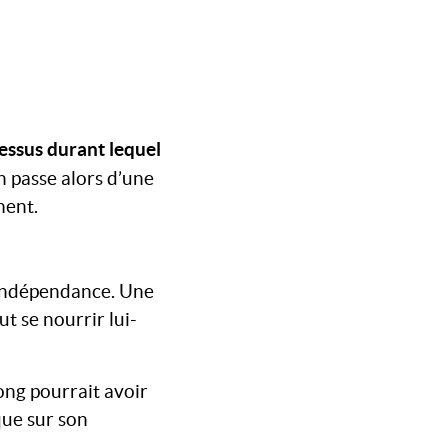
essus durant lequel
n passe alors d’une
ment.
l’indépendance. Une
ut se nourrir lui-
long pourrait avoir
que sur son