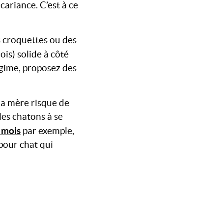
cariance. C’est à ce
 croquettes ou des
is) solide à côté
égime, proposez des
 la mère risque de
les chatons à se
 mois
par exemple,
 pour chat qui