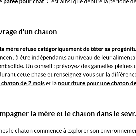
pâtée pour chat
de
. C’est ainsi que débute la période de
vrage d’un chaton
 la mère refuse catégoriquement de téter sa progénit
cent à être indépendants au niveau de leur alimentat
t solide. Un conseil : prévoyez des gamelles pleines 
 durant cette phase et renseignez vous sur la différenc
 chaton de 2 mois
nourriture pour une chaton de
et la
agner la mère et le chaton dans le sevr
ines le chaton commence à explorer son environnement