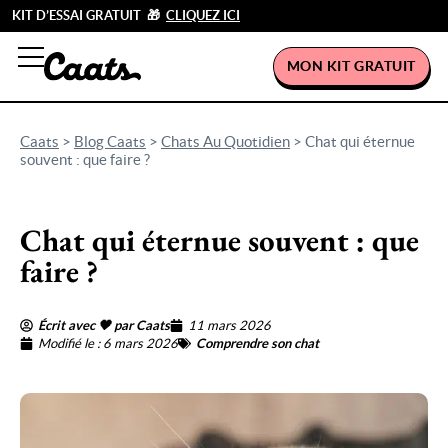
KIT D’ESSAI GRATUIT 🎁
CLIQUEZ ICI
MON KIT GRATUIT
Caats
>
Blog Caats
>
Chats Au Quotidien
>
Chat qui éternue
souvent : que faire ?
Chat qui éternue souvent : que
faire ?
Écrit avec 🖤 par Caats
11 mars 2026
Modifié le : 6 mars 2026
Comprendre son chat