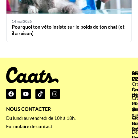
14 mai 2026
Pourquoi ton véto insiste sur le poids de ton chat (et
il a raison)
À
SE
ME
RA
P
CL
VE
Cr
À
Qu
Cr
Pe
pr
fr
ch
Cr
Co
Gé
Cr
Ma
NOUS CONTACTER
ça
ab
ch
Co
ma
Ai
Cr
Cr
Du lundi au vendredi de 10h à 18h
.
La
Co
ch
Bri
Formulaire de contact
fo
sté
Sh
De
Le
Pa
Cr
Cr