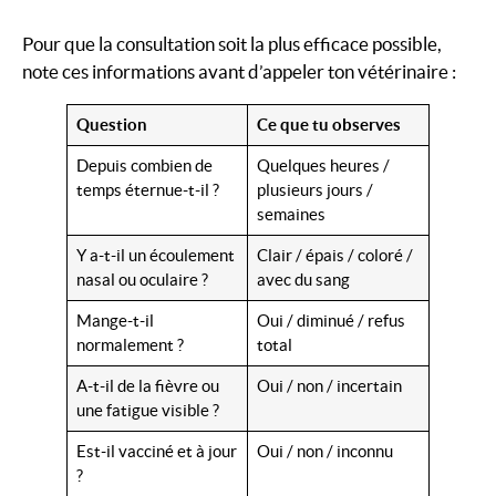
Pour que la consultation soit la plus efficace possible,
note ces informations avant d’appeler ton vétérinaire :
Question
Ce que tu observes
Depuis combien de
Quelques heures /
temps éternue-t-il ?
plusieurs jours /
semaines
Y a-t-il un écoulement
Clair / épais / coloré /
nasal ou oculaire ?
avec du sang
Mange-t-il
Oui / diminué / refus
normalement ?
total
A-t-il de la fièvre ou
Oui / non / incertain
une fatigue visible ?
Est-il vacciné et à jour
Oui / non / inconnu
?