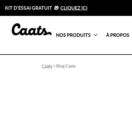
KIT D’ESSAI GRATUIT 🎁
CLIQUEZ ICI
NOS PRODUITS
À PROPOS
Catégories
Tout voir
Caats
>
Blog Caats